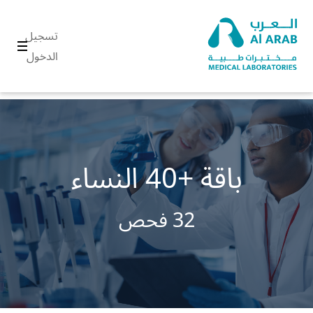
تسجيل
الدخول
باقة +40 النساء
32 فحص