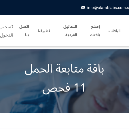
info@alarablabs.com.
تسجيل
إصنع
التحاليل
اتصل
الباقات
تطبيقنا
الدخول
باقتك
الفردية
بنا
باقة متابعة الحمل
11 فحص