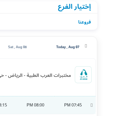
إختيار الفرع
فروعنا
Sat , Aug 08
Today , Aug 07
مختبرات العرب الطبية - الرياض - حي
:15 PM
08:00 PM
07:45 PM
11:00