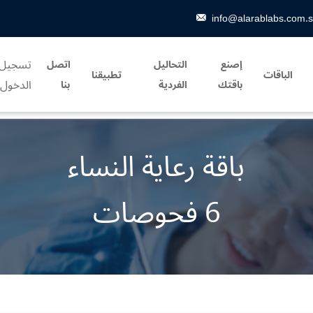
info@alarablabs.com.
تسجيل
إصنع
التحاليل
اتصل
الباقات
تطبيقنا
الدخول
باقتك
الفردية
بنا
باقة رعاية النساء
6 فحوصات