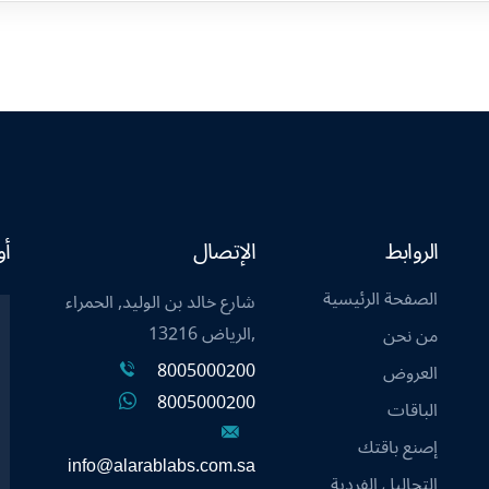
الروابط
الإتصال
أو
الصفحة الرئيسية
شارع خالد بن الوليد, الحمراء
,الرياض 13216
من نحن
8005000200
العروض
8005000200
الباقات
إصنع باقتك
info@alarablabs.com.sa
التحاليل الفردية