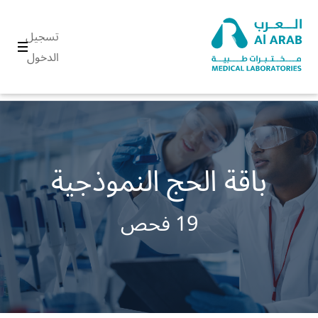
تسجيل
الدخول
باقة الحج النموذجية
19 فحص