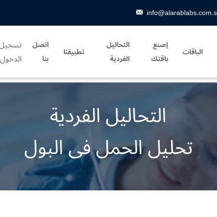
info@alarablabs.com.
تسجيل
إصنع
التحاليل
اتصل
الباقات
تطبيقنا
الدخول
باقتك
الفردية
بنا
التحاليل الفردية
تحليل الحمل فى البول