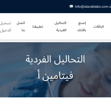
info@alarablabs.com.
تسجيل
إصنع
التحاليل
اتصل
الباقات
تطبيقنا
الدخول
باقتك
الفردية
بنا
التحاليل الفردية
فيتامين أ