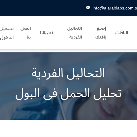
info@alarablabs.com.
تسجيل
إصنع
التحاليل
اتصل
الباقات
تطبيقنا
الدخول
باقتك
الفردية
بنا
التحاليل الفردية
تحليل الحمل فى البول