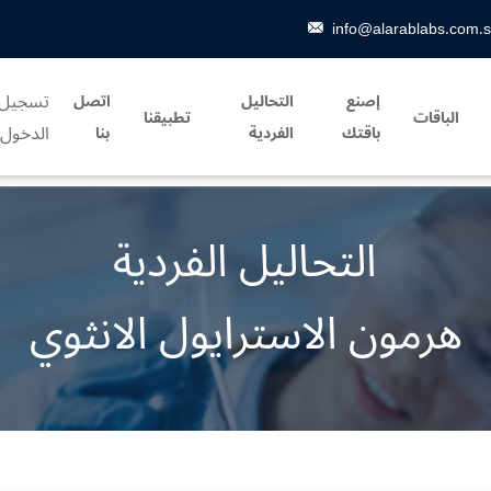
info@alarablabs.com.
تسجيل
إصنع
التحاليل
اتصل
الباقات
تطبيقنا
الدخول
باقتك
الفردية
بنا
التحاليل الفردية
هرمون الاسترايول الانثوي