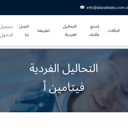
info@alarablabs.com.
تسجيل
إصنع
التحاليل
اتصل
الباقات
تطبيقنا
الدخول
باقتك
الفردية
بنا
التحاليل الفردية
فيتامين أ