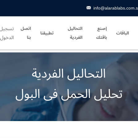
info@alarablabs.com.
تسجيل
إصنع
التحاليل
اتصل
الباقات
تطبيقنا
الدخول
باقتك
الفردية
بنا
التحاليل الفردية
تحليل الحمل فى البول