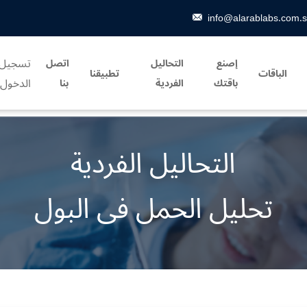
info@alarablabs.com.
تسجيل
إصنع
التحاليل
اتصل
الباقات
تطبيقنا
الدخول
باقتك
الفردية
بنا
التحاليل الفردية
تحليل الحمل فى البول