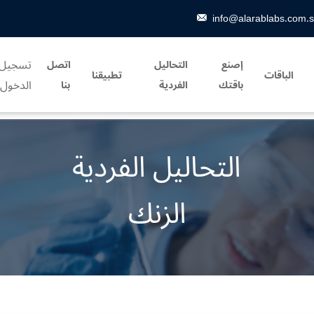
info@alarablabs.com.
تسجيل
إصنع
التحاليل
اتصل
الباقات
تطبيقنا
الدخول
باقتك
الفردية
بنا
التحاليل الفردية
الزنك