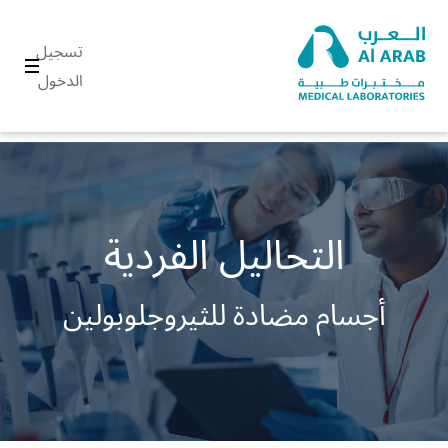
تسجيل
الدخول
التحاليل الفردية
أجسام مضادة للثيروجلوبولين