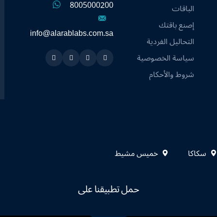
8005000200
الباقات
إصنع باقتك
info@alarablabs.com.sa
التحاليل الفردية
سياسة الخصوصية
Instagram
Linkedin
Twitter
Snapchat
شروط والأحكام
سكاكا
خميس مشيط
حمل تطبيقنا على