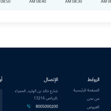
08:50 AM
08:40 AM
08:30 AM
08
الروابط
الإتصال
أو
الصفحة الرئيسية
شارع خالد بن الوليد, الحمراء
,الرياض 13216
من نحن
8005000200
العروض