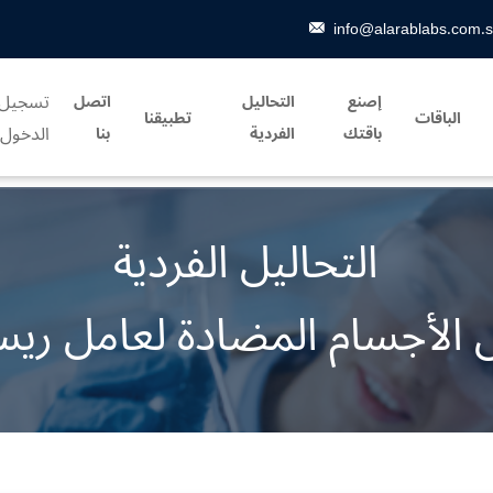
info@alarablabs.com.
تسجيل
إصنع
التحاليل
اتصل
الباقات
تطبيقنا
الدخول
باقتك
الفردية
بنا
التحاليل الفردية
لأجسام المضادة لعامل ر