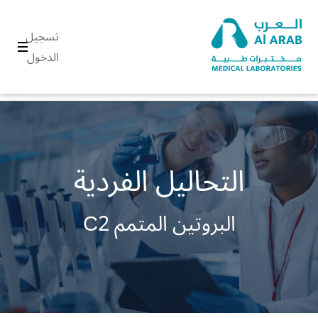
تسجيل
الدخول
التحاليل الفردية
البروتين المتمم C2