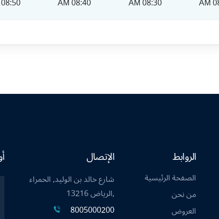
08:50 AM
08:40 AM
08:30 AM
08
الروابط
الإتصال
أو
الصفحة الرئيسية
شارع خالد بن الوليد, الحمراء
,الرياض 13216
من نحن
8005000200
العروض