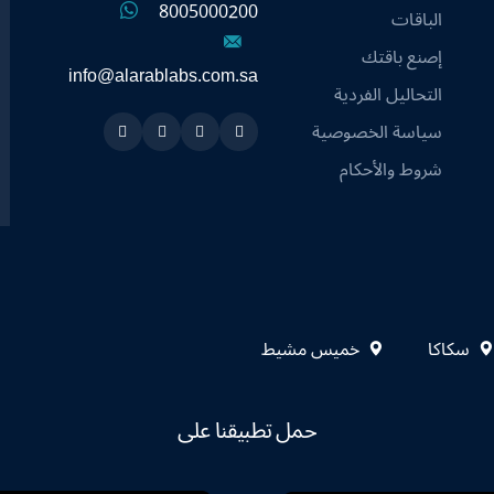
8005000200
الباقات
إصنع باقتك
info@alarablabs.com.sa
التحاليل الفردية
سياسة الخصوصية
Instagram
Linkedin
Twitter
Snapchat
شروط والأحكام
سكاكا
خميس مشيط
حمل تطبيقنا على