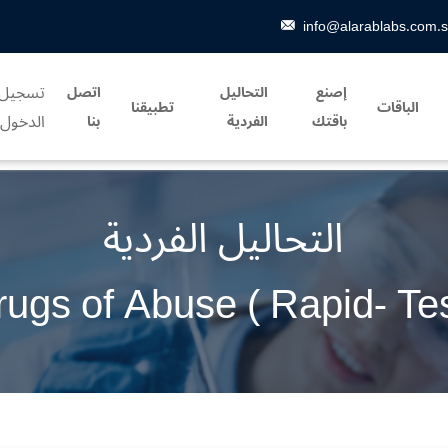
info@alarablabs.com.
تسجيل
إصنع
التحاليل
اتصل
الباقات
تطبيقنا
الدخول
باقتك
الفردية
بنا
التحاليل الفردية
rugs of Abuse ( Rapid- Tes