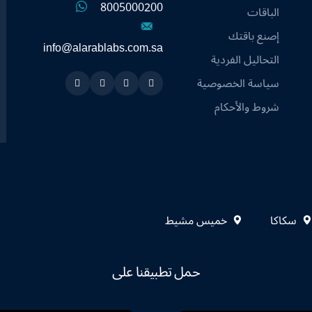
8005000200
الباقات
إصنع باقتك
info@alarablabs.com.sa
التحاليل الفردية
سياسة الخصوصية
Instagram
Linkedin
Twitter
Snapchat
شروط والأحكام
سكاكا
خميس مشيط
حمل تطبيقنا على