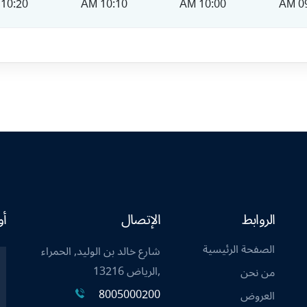
10:20 AM
10:10 AM
10:00 AM
09
الروابط
الإتصال
أو
الصفحة الرئيسية
شارع خالد بن الوليد, الحمراء
,الرياض 13216
من نحن
8005000200
العروض