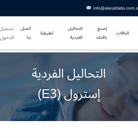
info@alarablabs.com.
تسجيل
إصنع
التحاليل
اتصل
الباقات
تطبيقنا
الدخول
باقتك
الفردية
بنا
التحاليل الفردية
إسترول (E3)