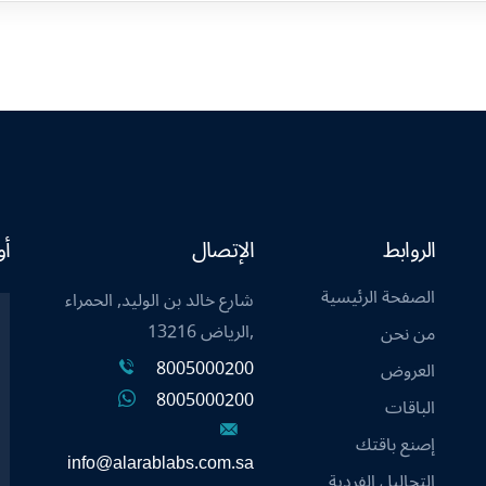
الروابط
الإتصال
أو
الصفحة الرئيسية
شارع خالد بن الوليد, الحمراء
,الرياض 13216
من نحن
8005000200
العروض
8005000200
الباقات
إصنع باقتك
info@alarablabs.com.sa
التحاليل الفردية