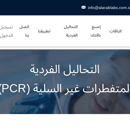
info@alarablabs.com.
تسجيل
إصنع
التحاليل
اتصل
الباقات
تطبيقنا
الدخول
باقتك
الفردية
بنا
التحاليل الفردية
لمتفطرات غير السلية (PCR)