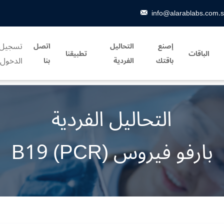
info@alarablabs.com.
تسجيل
إصنع
التحاليل
اتصل
الباقات
تطبيقنا
الدخول
باقتك
الفردية
بنا
التحاليل الفردية
بارفو فيروس B19 (PCR)