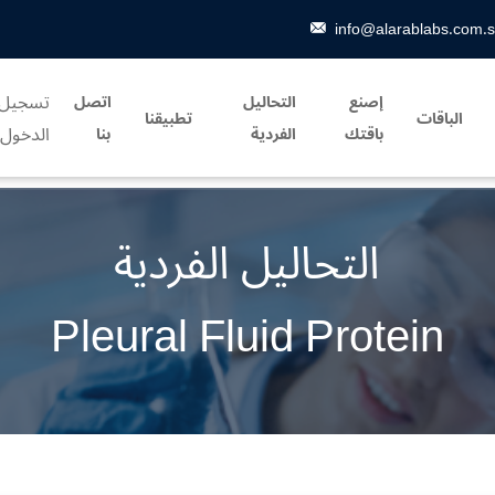
info@alarablabs.com.
تسجيل
إصنع
التحاليل
اتصل
الباقات
تطبيقنا
الدخول
باقتك
الفردية
بنا
التحاليل الفردية
Pleural Fluid Protein