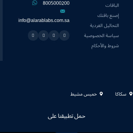
8005000200
الباقات
إصنع باقتك
info@alarablabs.com.sa
التحاليل الفردية
سياسة الخصوصية
Instagram
Linkedin
Twitter
Snapchat
شروط والأحكام
سكاكا
خميس مشيط
حمل تطبيقنا على