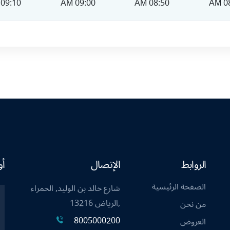
09:10 AM
09:00 AM
08:50 AM
08
الروابط
الإتصال
أو
الصفحة الرئيسية
شارع خالد بن الوليد, الحمراء
,الرياض 13216
من نحن
8005000200
العروض