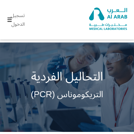
تسجيل
الدخول
التحاليل الفردية
التريكوموناس (PCR)