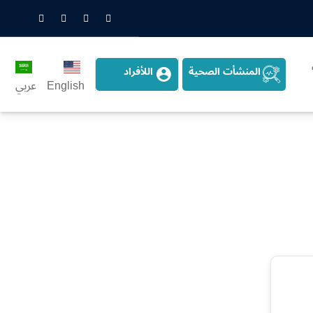
nstagram
LinkedIn
Twitter
Snapchat
المنشأت الصحية
اللأفراد
English
عربي