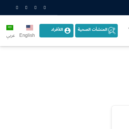
nstagram
LinkedIn
Twitter
Snapchat
المنشأت الصحية
اللأفراد
English
عربي