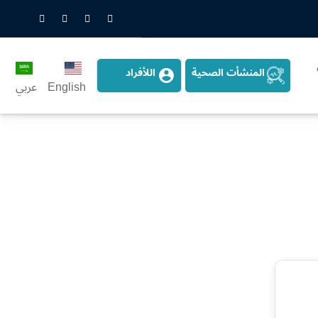
nstagram
LinkedIn
Twitter
Snapchat
المنشأت الصحية
اللأفراد
English
عربي