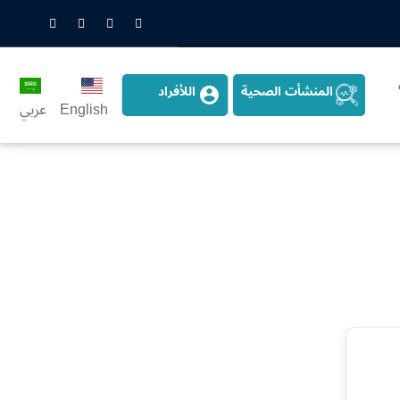
nstagram
LinkedIn
Twitter
Snapchat
المنشأت الصحية
اللأفراد
English
عربي