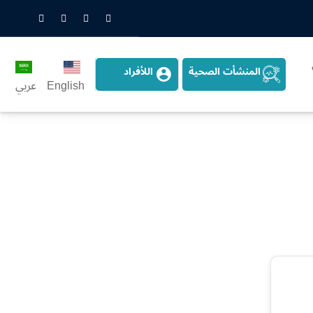
nstagram
LinkedIn
Twitter
Snapchat
المنشأت الصحية
اللأفراد
English
عربي