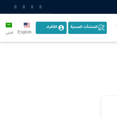
nstagram
LinkedIn
Twitter
Snapchat
المنشأت الصحية
اللأفراد
English
عربي