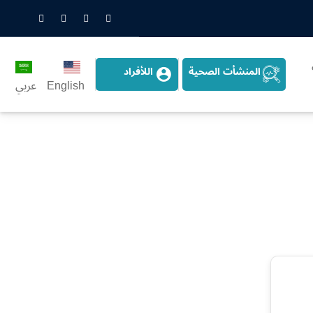
nstagram
LinkedIn
Twitter
Snapchat
المنشأت الصحية
اللأفراد
English
عربي