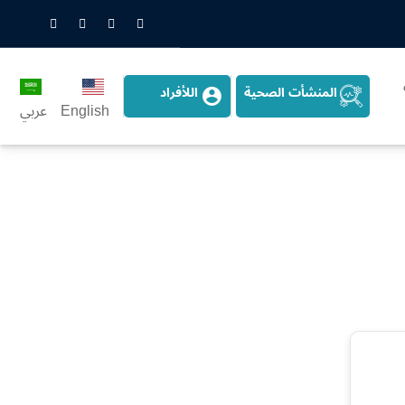
nstagram
LinkedIn
Twitter
Snapchat
المنشأت الصحية
اللأفراد
English
عربي