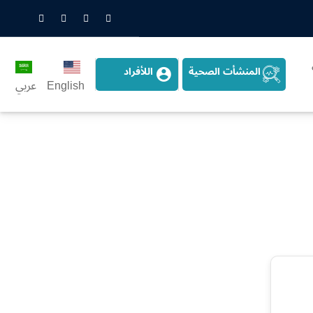
nstagram
LinkedIn
Twitter
Snapchat
المنشأت الصحية
اللأفراد
English
عربي