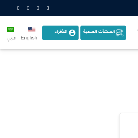
nstagram
LinkedIn
Twitter
Snapchat
المنشأت الصحية
اللأفراد
English
عربي