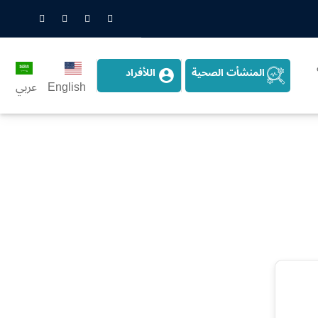
nstagram
LinkedIn
Twitter
Snapchat
المنشأت الصحية
اللأفراد
English
عربي