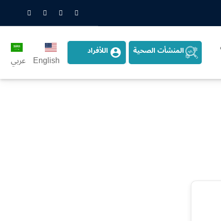
nstagram
LinkedIn
Twitter
Snapchat
المنشأت الصحية
اللأفراد
English
عربي