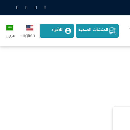
nstagram
LinkedIn
Twitter
Snapchat
المنشأت الصحية
اللأفراد
English
عربي