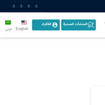
nstagram
LinkedIn
Twitter
Snapchat
المنشأت الصحية
اللأفراد
English
عربي