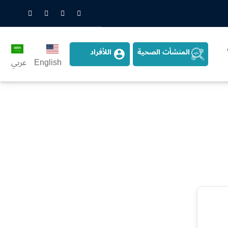
nstagram
LinkedIn
Twitter
Snapchat
المنشأت الصحية
اللأفراد
English
عربي