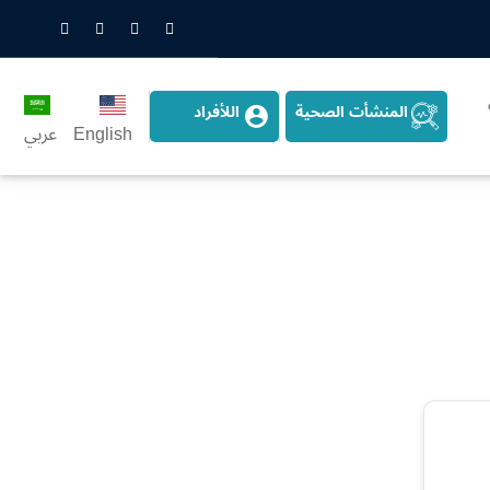
nstagram
LinkedIn
Twitter
Snapchat
المنشأت الصحية
اللأفراد
English
عربي