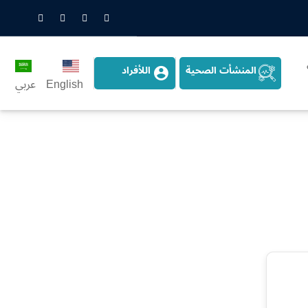
nstagram
LinkedIn
Twitter
Snapchat
المنشأت الصحية
اللأفراد
English
عربي