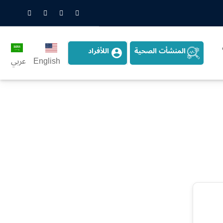
nstagram
LinkedIn
Twitter
Snapchat
المنشأت الصحية
اللأفراد
English
عربي