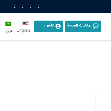
nstagram
LinkedIn
Twitter
Snapchat
المنشأت الصحية
اللأفراد
English
عربي