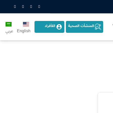
nstagram
LinkedIn
Twitter
Snapchat
المنشأت الصحية
اللأفراد
English
عربي