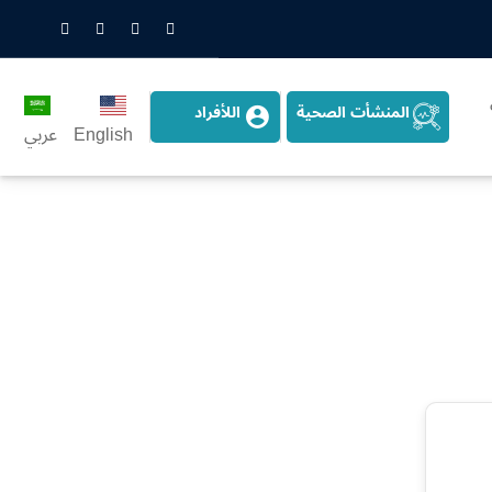
nstagram
LinkedIn
Twitter
Snapchat
المنشأت الصحية
اللأفراد
English
عربي