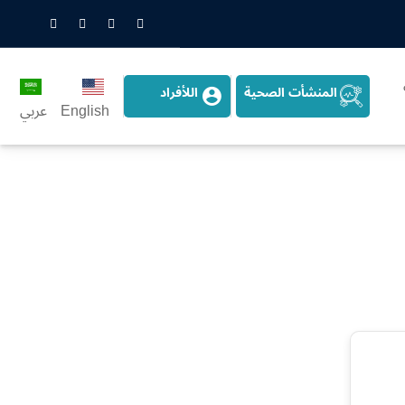
nstagram
LinkedIn
Twitter
Snapchat
المنشأت الصحية
اللأفراد
English
عربي