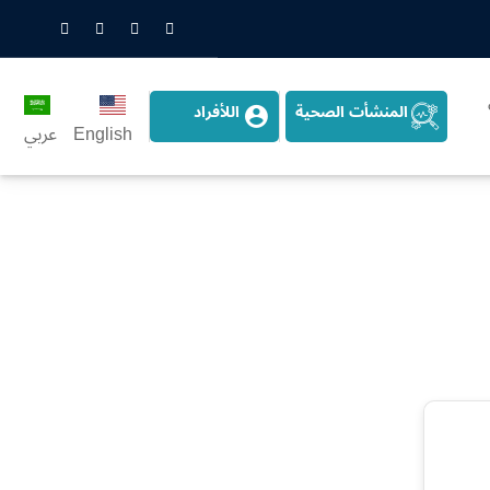
nstagram
LinkedIn
Twitter
Snapchat
المنشأت الصحية
اللأفراد
English
عربي