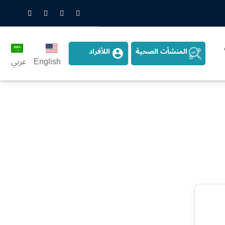
nstagram
LinkedIn
Twitter
Snapchat
المنشأت الصحية
اللأفراد
English
عربي