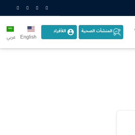
nstagram
LinkedIn
Twitter
Snapchat
المنشأت الصحية
اللأفراد
English
عربي