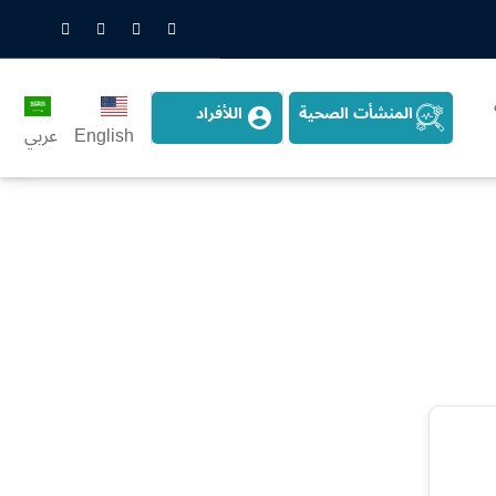
nstagram
LinkedIn
Twitter
Snapchat
المنشأت الصحية
اللأفراد
English
عربي