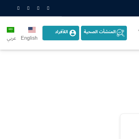
nstagram
LinkedIn
Twitter
Snapchat
المنشأت الصحية
اللأفراد
English
عربي