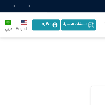
nstagram
LinkedIn
Twitter
Snapchat
المنشأت الصحية
اللأفراد
English
عربي