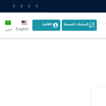
nstagram
LinkedIn
Twitter
Snapchat
المنشأت الصحية
اللأفراد
English
عربي